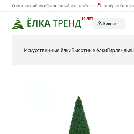
О компании
Способы оплаты
Доставка
Отзывы
Партнёрам
Контак
10 ЛЕТ
ЁЛКА
ТРЕНД
Брянск
Искусственные ёлки
Высотные ёлки
Гирлянды
Ф