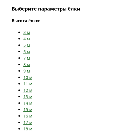
Выберите параметры ёлки
Высота ёлки:
3
м
4
м
5
м
6
м
7
м
8
м
9
м
10
м
11
м
12
м
13
м
14
м
15
м
16
м
17
м
18
м