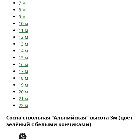
7
м
8
м
9
м
10
м
11
м
12
м
13
м
14
м
15
м
16
м
17
м
18
м
19
м
20
м
21
м
22
м
Сосна ствольная "Альпийская" высота 3м (цвет
зелёный с белыми кончиками)