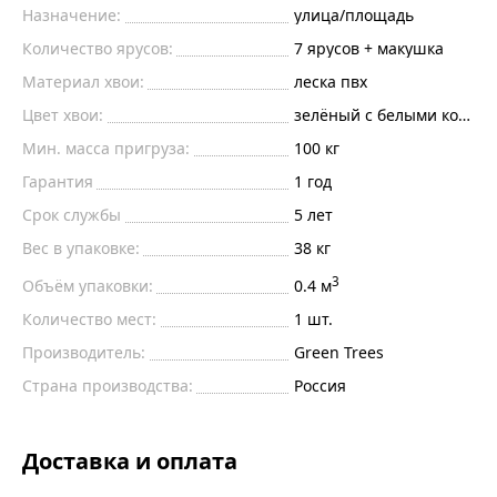
Назначение:
улица/площадь
Количество ярусов:
7 ярусов + макушка
Материал хвои:
леска пвх
Цвет хвои:
зелёный с белыми кончи
Мин. масса пригруза:
100
кг
Гарантия
1 год
Срок службы
5 лет
Вес в упаковке:
38 кг
3
Объём упаковки:
0.4 м
Количество мест:
1 шт.
Производитель:
Green Trees
Страна производства:
Россия
Доставка и оплата