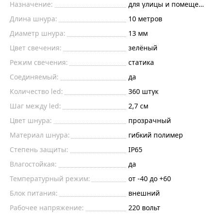
Назначение:
для улицы и помещений
Длина шнура:
10
метров
Диаметр шнура:
13 мм
Цвет свечения:
зелёный
Режим свечения:
статика
Соединяемый:
да
Количество led:
360
штук
Шаг между led:
2,7
см
Цвет шнура:
прозрачный
Материал шнура:
гибкий полимер
Степень защиты:
IP65
Влагостойкая:
да
Температурный режим:
от -40 до +60
Блок питания:
внешний
Рабочее напряжение:
220
вольт