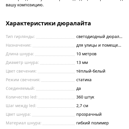
вашу композицию.
Характеристики дюралайта
Тип гирлянды:
светодиодный дюралайт
Назначение:
для улицы и помещений
Длина шнура:
10
метров
Диаметр шнура:
13 мм
Цвет свечения:
тёплый-белый
Режим свечения:
статика
Соединяемый:
да
Количество led:
360
штук
Шаг между led:
2,7
см
Цвет шнура:
прозрачный
Материал шнура:
гибкий полимер