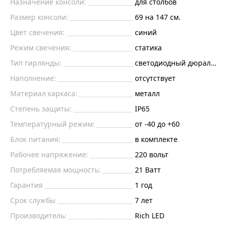
Назначение консоли:
для столбов
Размер консоли:
69 на 147 см.
Цвет свечения:
синий
Режим свечения:
статика
Тип гирлянды:
светодиодный дюралайт
Наполнение:
отсутствует
Материал каркаса:
металл
Степень защиты:
IP65
Температурный режим:
от -40 до +60
Блок питания:
в комплекте
Рабочее напряжение:
220
вольт
Потребляемая мощность:
21
Ватт
Гарантия
1 год
Срок службы
7 лет
Производитель:
Rich LED