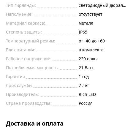
Тип гирлянды:
светодиодный дюралайт
Наполнение:
отсутствует
Материал каркаса:
металл
Степень защиты:
IP65
Температурный режим:
от -40 до +60
Блок питания:
в комплекте
Рабочее напряжение:
220
вольт
Потребляемая мощность:
21
Ватт
Гарантия
1 год
Срок службы
7 лет
Производитель:
Rich LED
Страна производства:
Россия
Доставка и оплата