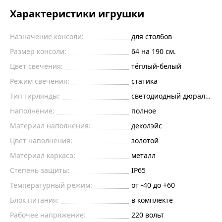
Характеристики игрушки
Назначение консоли:
для столбов
Размер консоли:
64 на 190 см.
Цвет свечения:
тёплый-белый
Режим свечения:
статика
Тип гирлянды:
светодиодный дюралайт
Наполнение:
полное
Материал наполнения:
деколэйс
Цвет наполнения:
золотой
Материал каркаса:
металл
Степень защиты:
IP65
Температурный режим:
от -40 до +60
Блок питания:
в комплекте
Рабочее напряжение:
220
вольт