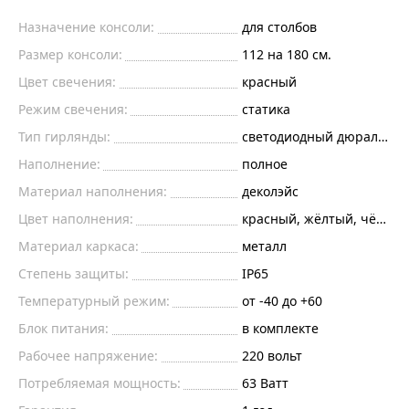
Назначение консоли:
для столбов
Размер консоли:
112 на 180 см.
Цвет свечения:
красный
Режим свечения:
статика
Тип гирлянды:
светодиодный дюралайт
Наполнение:
полное
Материал наполнения:
деколэйс
Цвет наполнения:
красный, жёлтый, чёрны
Материал каркаса:
металл
Степень защиты:
IP65
Температурный режим:
от -40 до +60
Блок питания:
в комплекте
Рабочее напряжение:
220
вольт
Потребляемая мощность:
63
Ватт