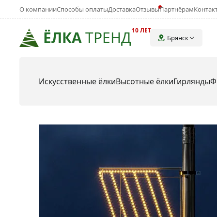
О компании
Способы оплаты
Доставка
Отзывы
Партнёрам
Контак
10 ЛЕТ
ЁЛКА
ТРЕНД
Брянск
Искусственные ёлки
Высотные ёлки
Гирлянды
Ф