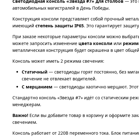
Светодиодная консоль «Звезда #7» для столбов
— это 
автомобильных магистралей в День Победы.
Конструкция консоли представляет собой прочный метал
имеющий
степень защиты IP65
. Это гарантирует защит
При заказе некоторые параметры консоли можно выбрать
можете запросить изменение
цвета консоли
или
режим
металлическая конструкция будет окрашена в цвет обще
Консоль может иметь 2 режима свечения:
Статичный
— светодиоды горят постоянно, без миган
свечение не отвлекает водителей.
С мерцанием
— светодиоды хаотично мерцают. Этот 
Стандартно консоль «Звезда #7» идёт со статическим ре
менеджерам.
Важно!
Если вы добавите товар в корзину и оформите зак
свечением.
Консоль работает от 220В переменного тока. Блок питания