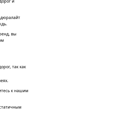
дорог и
 дюралайт
ждь.
ренд, вы
ом
рог, так как
еях.
итесь к нашим
 статичным