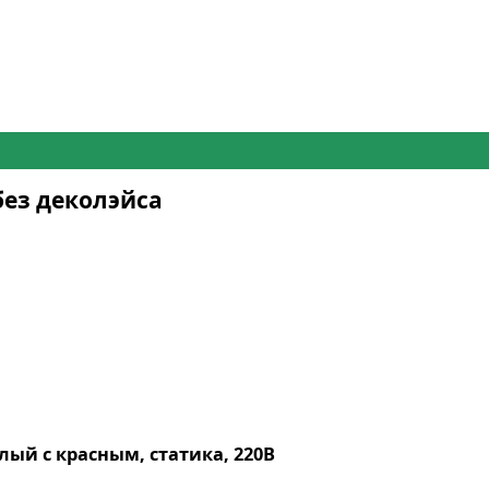
без деколэйса
лый с красным, статика, 220В