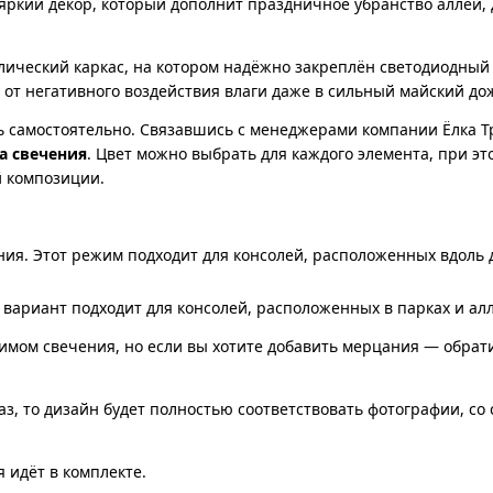
яркий декор, который дополнит праздничное убранство аллей, 
лический каркас, на котором надёжно закреплён светодиодный
у от негативного воздействия влаги даже в сильный майский до
 самостоятельно. Связавшись с менеджерами компании Ёлка Т
а свечения
. Цвет можно выбрать для каждого элемента, при эт
й композиции.
ия. Этот режим подходит для консолей, расположенных вдоль до
вариант подходит для консолей, расположенных в парках и алл
жимом свечения, но если вы хотите добавить мерцания — обрат
аз, то дизайн будет полностью соответствовать фотографии, со
 идёт в комплекте.