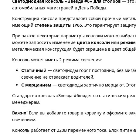
Светодиодная консоль «Звезда #6» для столбов
— это 
автомобильных магистралей в День Победы.
Конструкция консоли представляет собой прочный метал
имеющий
степень защиты IP65
. Это гарантирует защит
При заказе некоторые параметры консоли можно выбрать
можете запросить изменение
цвета консоли
или
режим
металлическая конструкция будет окрашена в цвет обще
Консоль может иметь 2 режима свечения:
Статичный
— светодиоды горят постоянно, без миган
свечение не отвлекает водителей.
С мерцанием
— светодиоды хаотично мерцают. Этот 
Стандартно консоль «Звезда #6» идёт со статическим ре
менеджерам.
Важно!
Если вы добавите товар в корзину и оформите зак
свечением.
Консоль работает от 220В переменного тока. Блок питания