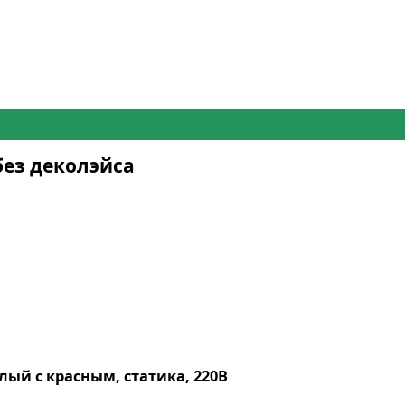
без деколэйса
лый с красным, статика, 220В