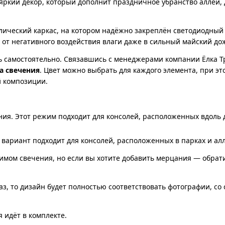
яркий декор, который дополнит праздничное убранство аллей, 
лический каркас, на котором надёжно закреплён светодиодный
у от негативного воздействия влаги даже в сильный майский до
 самостоятельно. Связавшись с менеджерами компании Ёлка Т
а свечения
. Цвет можно выбрать для каждого элемента, при эт
й композиции.
ия. Этот режим подходит для консолей, расположенных вдоль до
вариант подходит для консолей, расположенных в парках и алл
жимом свечения, но если вы хотите добавить мерцания — обрат
аз, то дизайн будет полностью соответствовать фотографии, со
 идёт в комплекте.