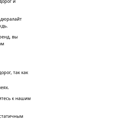
дорог и
 дюралайт
ждь.
ренд, вы
ом
рог, так как
еях.
итесь к нашим
 статичным