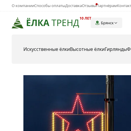
О компании
Способы оплаты
Доставка
Отзывы
Партнёрам
Контак
10 ЛЕТ
ЁЛКА
ТРЕНД
Брянск
Искусственные ёлки
Высотные ёлки
Гирлянды
Ф