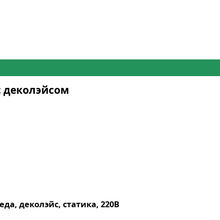
с деколэйсом
еда, деколэйс, статика, 220В