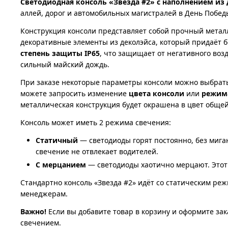
Светодиодная консоль «Звезда #2» с наполнением из 
аллей, дорог и автомобильных магистралей в День Побед
Конструкция консоли представляет собой прочный метал
декоративные элементы из деколэйса, который придаёт б
степень защиты IP65
, что защищает от негативного воз
сильный майский дождь.
При заказе некоторые параметры консоли можно выбрать
можете запросить изменение
цвета консоли
или
режим
металлическая конструкция будет окрашена в цвет обще
Консоль может иметь 2 режима свечения:
Статичный
— светодиоды горят постоянно, без миган
свечение не отвлекает водителей.
С мерцанием
— светодиоды хаотично мерцают. Этот 
Стандартно консоль «Звезда #2» идёт со статическим ре
менеджерам.
Важно!
Если вы добавите товар в корзину и оформите зак
свечением.