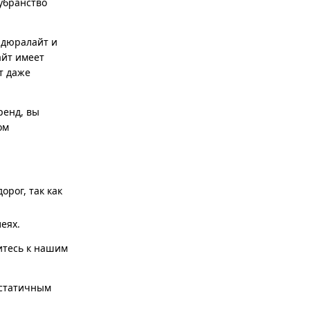
убранство
 дюралайт и
айт имеет
т даже
ренд, вы
ом
рог, так как
еях.
итесь к нашим
 статичным