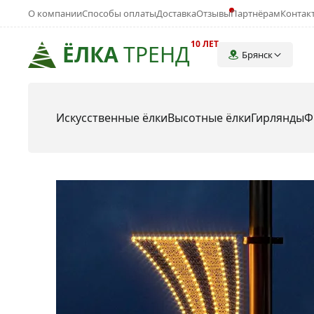
О компании
Способы оплаты
Доставка
Отзывы
Партнёрам
Контак
10 ЛЕТ
ЁЛКА
ТРЕНД
Брянск
Искусственные ёлки
Высотные ёлки
Гирлянды
Ф