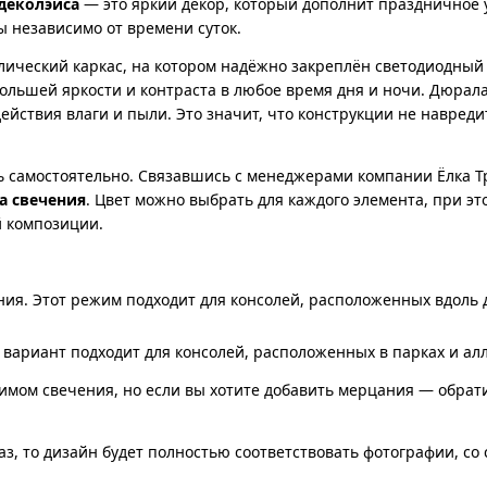
деколэйса
— это яркий декор, который дополнит праздничное 
ы независимо от времени суток.
лический каркас, на котором надёжно закреплён светодиодный
ольшей яркости и контраста в любое время дня и ночи. Дюрал
действия влаги и пыли. Это значит, что конструкции не навреди
 самостоятельно. Связавшись с менеджерами компании Ёлка Т
а свечения
. Цвет можно выбрать для каждого элемента, при эт
й композиции.
ия. Этот режим подходит для консолей, расположенных вдоль до
вариант подходит для консолей, расположенных в парках и алл
жимом свечения, но если вы хотите добавить мерцания — обрат
аз, то дизайн будет полностью соответствовать фотографии, со