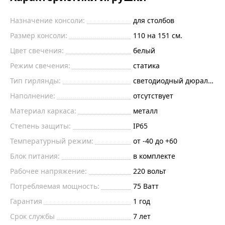
Назначение консоли:
для столбов
Размер консоли:
110 на 151 см.
Цвет свечения:
белый
Режим свечения:
статика
Тип гирлянды:
светодиодный дюралайт
Наполнение:
отсутствует
Материал каркаса:
металл
Степень защиты:
IP65
Температурный режим:
от -40 до +60
Блок питания:
в комплекте
Рабочее напряжение:
220
вольт
Потребляемая мощность:
75
Ватт
Гарантия
1 год
Срок службы
7 лет