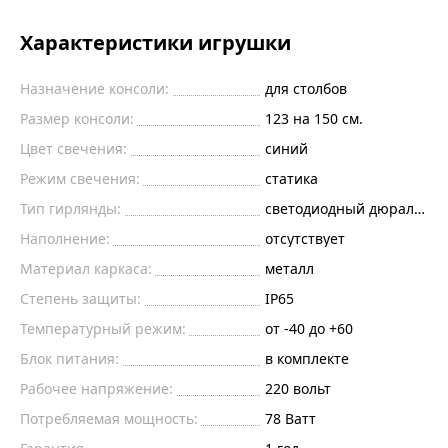
Характеристики игрушки
Назначение консоли:
для столбов
Размер консоли:
123 на 150 см.
Цвет свечения:
синий
Режим свечения:
статика
Тип гирлянды:
светодиодный дюралайт
Наполнение:
отсутствует
Материал каркаса:
металл
Степень защиты:
IP65
Температурный режим:
от -40 до +60
Блок питания:
в комплекте
Рабочее напряжение:
220
вольт
Потребляемая мощность:
78
Ватт