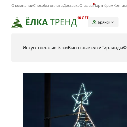
О компании
Способы оплаты
Доставка
Отзывы
Партнёрам
Контак
10 ЛЕТ
ЁЛКА
ТРЕНД
Брянск
Искусственные ёлки
Высотные ёлки
Гирлянды
Ф