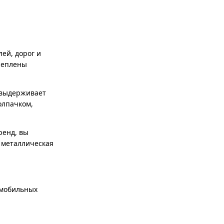
ей, дорог и
реплены
е выдерживает
олпачком,
ренд, вы
 металлическая
омобильных