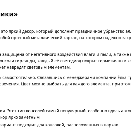
ники»
это яркий декор, который дополнит праздничное убранство алл
собой прочный металлический каркас, на котором надёжно зак
а защищена от негативного воздействия влаги и пыли, а такж
консоли гирлянды, каждый её светодиод покрыт герметичным к
снег навредят световым элементам.
 самостоятельно. Связавшись с менеджерами компании Ёлка Т
свечения. Цвет можно выбрать для каждого элемента, при этом
ия. Этот тип консолей самый популярный, особенно вдоль авт
екор ярко заметным.
ариант подходит для консолей, расположенных в парках.