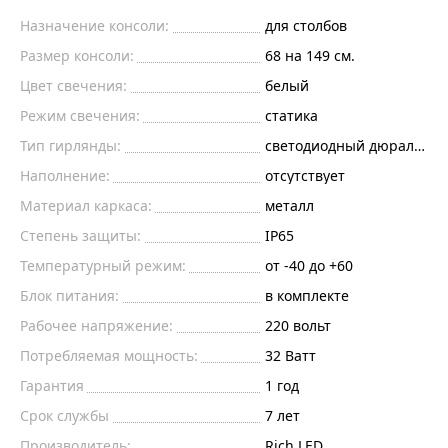
Назначение консоли:
для столбов
Размер консоли:
68 на 149 см.
Цвет свечения:
белый
Режим свечения:
статика
Тип гирлянды:
светодиодный дюралайт
Наполнение:
отсутствует
Материал каркаса:
металл
Степень защиты:
IP65
Температурный режим:
от -40 до +60
Блок питания:
в комплекте
Рабочее напряжение:
220
вольт
Потребляемая мощность:
32
Ватт
Гарантия
1 год
Срок службы
7 лет
Производитель:
Rich LED