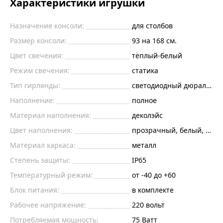
Характеристики игрушки
Назначение консоли:
для столбов
Размер консоли:
93 на 168 см.
Цвет свечения:
тёплый-белый
Режим свечения:
статика
Тип гирлянды:
светодиодный дюралайт
Наполнение:
полное
Материал наполнения:
деколэйс
Цвет наполнения:
прозрачный, белый, крас
Материал каркаса:
металл
Степень защиты:
IP65
Температурный режим:
от -40 до +60
Блок питания:
в комплекте
Рабочее напряжение:
220
вольт
Потребляемая мощность:
75
Ватт