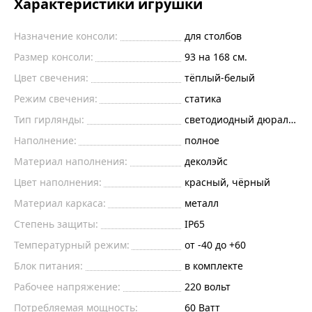
Характеристики игрушки
Назначение консоли:
для столбов
Размер консоли:
93 на 168 см.
Цвет свечения:
тёплый-белый
Режим свечения:
статика
Тип гирлянды:
светодиодный дюралайт
Наполнение:
полное
Материал наполнения:
деколэйс
Цвет наполнения:
красный, чёрный
Материал каркаса:
металл
Степень защиты:
IP65
Температурный режим:
от -40 до +60
Блок питания:
в комплекте
Рабочее напряжение:
220
вольт
Потребляемая мощность:
60
Ватт