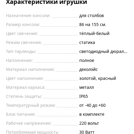
Характеристики игрушки
Назначение консоли:
для столбов
Размер консоли:
86 на 155 см.
Цвет свечения:
тёплый-белый
Режим свечения:
статика
Тип гирлянды:
светодиодный дюралайт
Наполнение:
полное
Материал наполнения:
деколэйс
Цвет наполнения:
золотой, красный
Материал каркаса:
металл
Степень защиты:
IP65
Температурный режим:
от -40 до +60
Блок питания:
в комплекте
Рабочее напряжение:
220
вольт
Потребляемая мощность:
30
Ватт