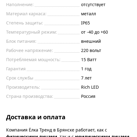
Наполнение:
отсутствует
Материал каркаса:
металл
Степень защиты:
IP65
Температурный режим:
от -40 до +60
Блок питания:
внешний
Рабочее напряжение:
220
вольт
Потребляемая мощность:
15
Ватт
Гарантия
1 год
Срок службы
7 лет
Производитель:
Rich LED
Страна производства:
Россия
Доставка и оплата
Компания Ёлка Тренд в Брянске работает, как с
физическими лицами
, так и с
юридическими лицами