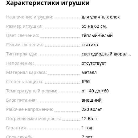
Характеристики игрушки
Назначение игрушки:
для уличных ёлок
Размер игрушки:
55 на 62 см.
Цвет свечения:
тёплый-белый
Режим свечения:
статика
Тип гирлянды:
светодиодный дюралайт
Наполнение:
отсутствует
Материал каркаса:
металл
Степень защиты:
IP65
Температурный режим:
от -40 до +60
Блок питания:
внешний
Рабочее напряжение:
220
вольт
Потребляемая мощность:
12
Ватт
Гарантия
1 год
Срок службы
7 лет