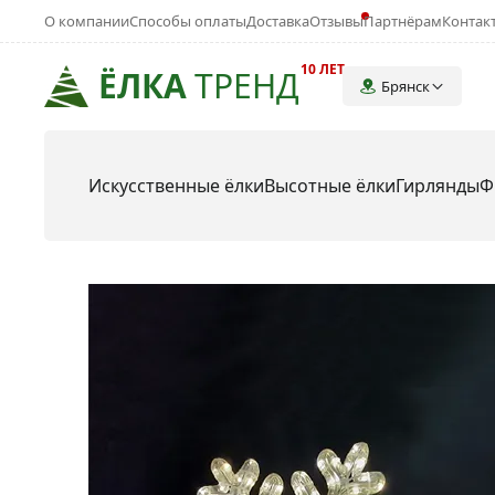
О компании
Способы оплаты
Доставка
Отзывы
Партнёрам
Контак
10 ЛЕТ
ЁЛКА
ТРЕНД
Брянск
Искусственные ёлки
Высотные ёлки
Гирлянды
Ф