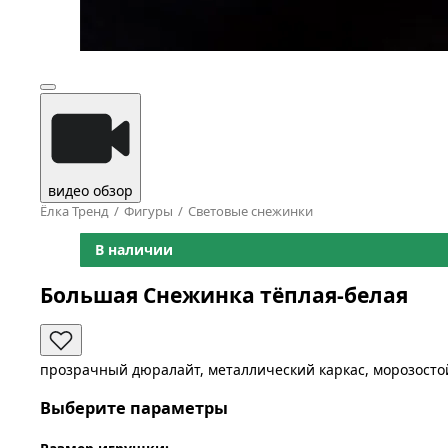
видео обзор
Ёлка Тренд
Фигуры
Световые снежинки
В наличии
Большая Снежинка тёплая-белая
прозрачный дюралайт, металлический каркас, морозосто
Выберите параметры