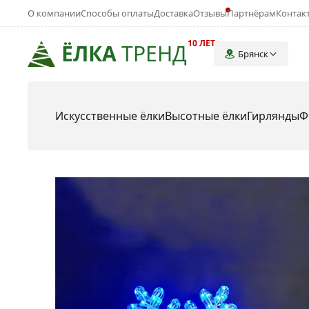
О компании
Способы оплаты
Доставка
Отзывы
Партнёрам
Контак
10 ЛЕТ
ЁЛКА
ТРЕНД
Брянск
Искусственные ёлки
Высотные ёлки
Гирлянды
Ф