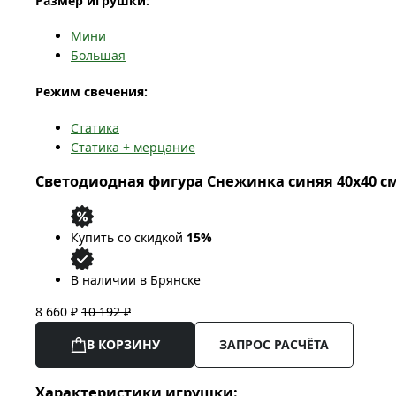
Размер игрушки:
Мини
Большая
Режим свечения:
Статика
Статика + мерцание
Светодиодная фигура Снежинка синяя 40x40 см,
Купить со скидкой
15%
В наличии в Брянске
8 660 ₽
10 192 ₽
В КОРЗИНУ
ЗАПРОС РАСЧЁТА
Характеристики игрушки: