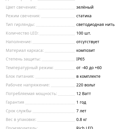
Цвет свечения:
зелёный
Режим свечения:
статика
Тип гирлянды:
светодиодная нить
Количество LED:
100 шт.
Наполнение:
отсутствует
Материал каркаса:
композит
Степень защиты:
IP65
Температурный режим:
от -40 до +60
Блок питания:
в комплекте
Рабочее напряжение:
220
вольт
Потребляемая мощность:
12
Ватт
Гарантия
1 год
Срок службы
7 лет
Вес в упаковке:
0.8 кг
Производитель:
Rich LED