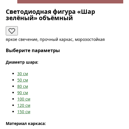
Светодиодная фигура «Шар
зелёный» объёмный
яркое свечение, прочный каркас, морозостойкая
Выберите параметры
Диаметр шара:
30
см
50
см
80
см
90
см
100
см
120
см
150
см
Материал каркаса: