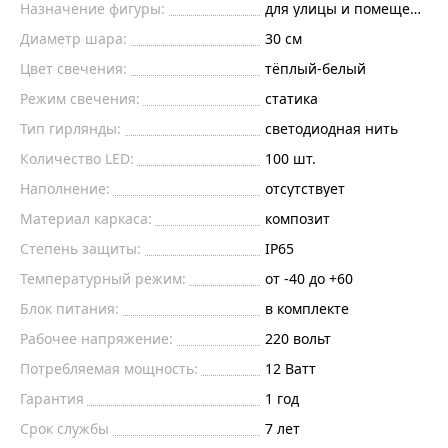
Назначение фигуры:
для улицы и помещений
Диаметр шара:
30 см
Цвет свечения:
тёплый-белый
Режим свечения:
статика
Тип гирлянды:
светодиодная нить
Количество LED:
100 шт.
Наполнение:
отсутствует
Материал каркаса:
композит
Степень защиты:
IP65
Температурный режим:
от -40 до +60
Блок питания:
в комплекте
Рабочее напряжение:
220
вольт
Потребляемая мощность:
12
Ватт
Гарантия
1 год
Срок службы
7 лет