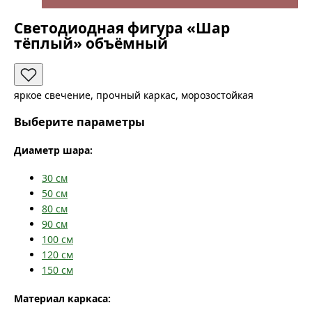
Светодиодная фигура «Шар
тёплый» объёмный
яркое свечение, прочный каркас, морозостойкая
Выберите параметры
Диаметр шара:
30
см
50
см
80
см
90
см
100
см
120
см
150
см
Материал каркаса: