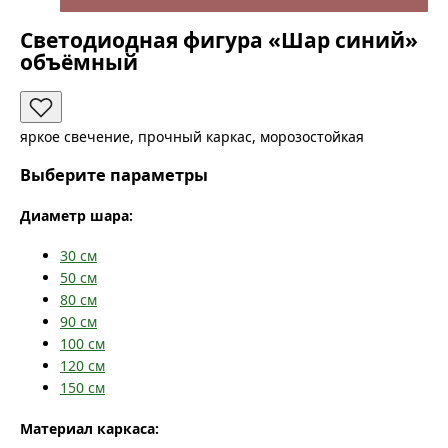
Светодиодная фигура «Шар синий»
объёмный
яркое свечение, прочный каркас, морозостойкая
Выберите параметры
Диаметр шара:
30
см
50
см
80
см
90
см
100
см
120
см
150
см
Материал каркаса: