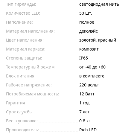
Тип гирлянды:
светодиодная нить
Количество LED:
50 шт.
Наполнение:
полное
Материал наполнения:
деколэйс
Цвет наполнения:
золотой, красный
Материал каркаса:
композит
Степень защиты:
IP65
Температурный режим:
от -40 до +60
Блок питания:
в комплекте
Рабочее напряжение:
220
вольт
Потребляемая мощность:
12
Ватт
Гарантия
1 год
Срок службы
7 лет
Вес в упаковке:
0.8 кг
Производитель:
Rich LED