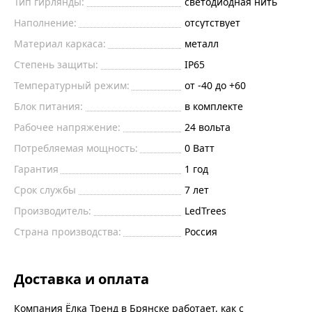
Тип гирлянды:
светодиодная нить
Наполнение:
отсутствует
Материал каркаса:
металл
Степень защиты:
IP65
Температурный режим:
от -40 до +60
Блок питания:
в комплекте
Рабочее напряжение:
24
вольта
Потребляемая мощность:
0
Ватт
Гарантия
1 год
Срок службы
7 лет
Производитель:
LedTrees
Страна производства:
Россия
Доставка и оплата
Компания Ёлка Тренд в Брянске работает, как с