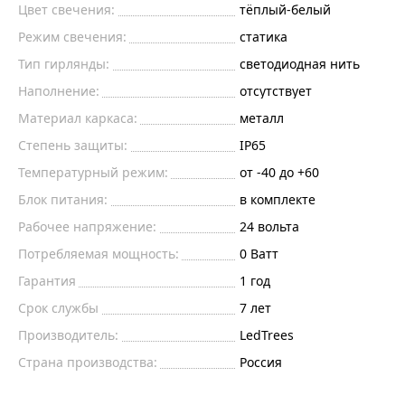
Цвет свечения:
тёплый-белый
Режим свечения:
статика
Тип гирлянды:
светодиодная нить
Наполнение:
отсутствует
Материал каркаса:
металл
Степень защиты:
IP65
Температурный режим:
от -40 до +60
Блок питания:
в комплекте
Рабочее напряжение:
24
вольта
Потребляемая мощность:
0
Ватт
Гарантия
1 год
Срок службы
7 лет
Производитель:
LedTrees
Страна производства:
Россия