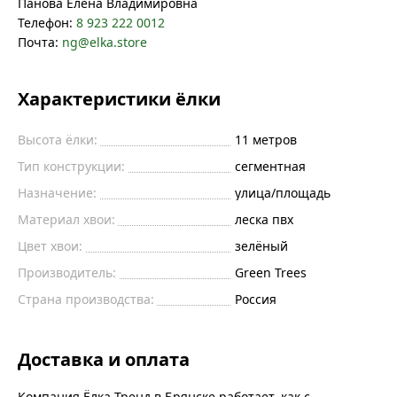
Панова Елена Владимировна
Телефон:
8 923 222 0012
Почта:
ng@elka.store
Характеристики ёлки
Высота ёлки:
11
метров
Тип конструкции:
сегментная
Назначение:
улица/площадь
Материал хвои:
леска пвх
Цвет хвои:
зелёный
Производитель:
Green Trees
Страна производства:
Россия
Доставка и оплата
Компания Ёлка Тренд в Брянске работает, как с