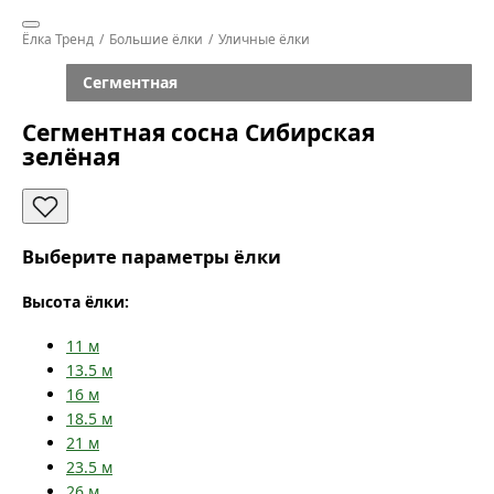
Ёлка Тренд
Большие ёлки
Уличные ёлки
Сегментная
Сегментная сосна Сибирская
зелёная
Выберите параметры ёлки
Высота ёлки:
11
м
13.5
м
16
м
18.5
м
21
м
23.5
м
26
м