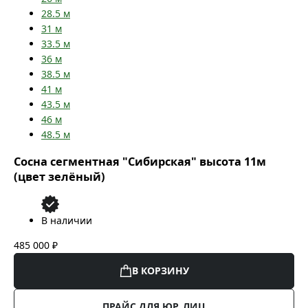
28.5
м
31
м
33.5
м
36
м
38.5
м
41
м
43.5
м
46
м
48.5
м
Сосна сегментная "Сибирская" высота 11м
(цвет зелёный)
В наличии
485 000 ₽
В КОРЗИНУ
ПРАЙС ДЛЯ ЮР. ЛИЦ