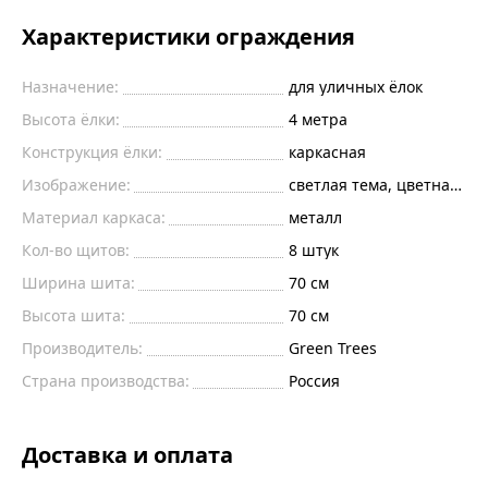
Характеристики ограждения
Назначение:
для уличных ёлок
Высота ёлки:
4 метра
Конструкция ёлки:
каркасная
Изображение:
светлая тема, цветная пе
Материал каркаса:
металл
Кол-во щитов:
8 штук
Ширина шита:
70
см
Высота шита:
70
см
Производитель:
Green Trees
Страна производства:
Россия
Доставка и оплата