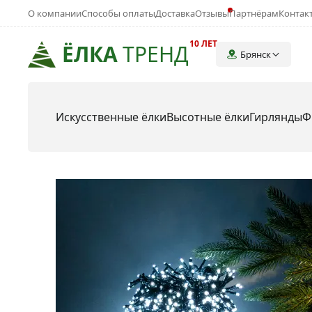
О компании
Способы оплаты
Доставка
Отзывы
Партнёрам
Контак
10 ЛЕТ
ЁЛКА
ТРЕНД
Брянск
Искусственные ёлки
Высотные ёлки
Гирлянды
Ф