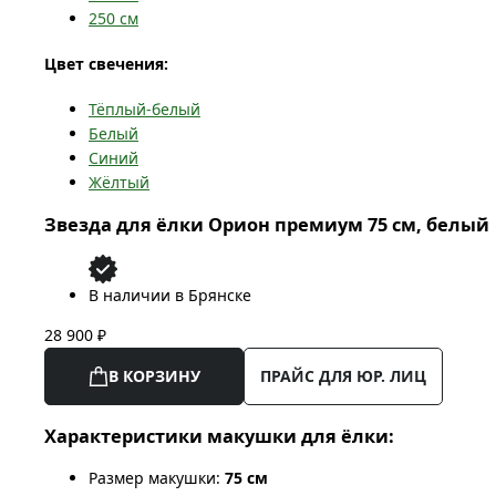
250
см
Цвет свечения:
Тёплый-белый
Белый
Синий
Жёлтый
Звезда для ёлки Орион премиум 75 см, белый
В наличии в Брянске
28 900 ₽
В КОРЗИНУ
ПРАЙС ДЛЯ ЮР. ЛИЦ
Характеристики макушки для ёлки:
Размер макушки:
75 см