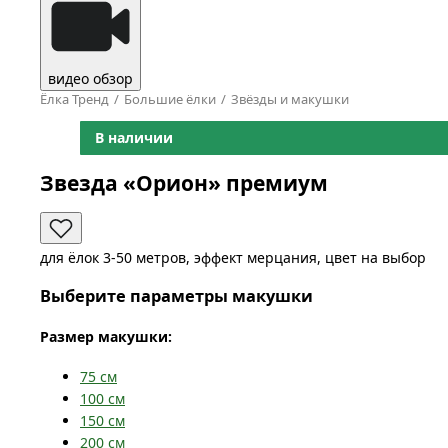
видео обзор
Ёлка Тренд
Большие ёлки
Звёзды и макушки
В наличии
Звезда «Орион» премиум
для ёлок 3-50 метров, эффект мерцания, цвет на выбор
Выберите параметры макушки
Размер макушки:
75
см
100
см
150
см
200
см