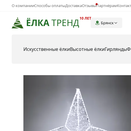
О компании
Способы оплаты
Доставка
Отзывы
Партнёрам
Контак
10 ЛЕТ
ЁЛКА
ТРЕНД
Брянск
Искусственные ёлки
Высотные ёлки
Гирлянды
Ф