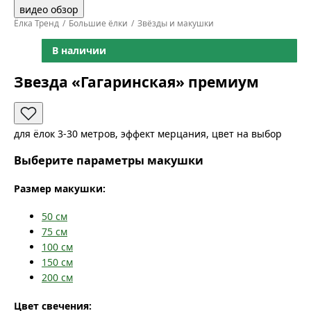
видео обзор
Ёлка Тренд
Большие ёлки
Звёзды и макушки
В наличии
Звезда «Гагаринская» премиум
для ёлок 3-30 метров, эффект мерцания, цвет на выбор
Выберите параметры макушки
Размер макушки:
50
см
75
см
100
см
150
см
200
см
Цвет свечения: