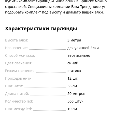
Купить комплект гирлянд «Синие огни» в Брянске можно
с доставкой. Специалисты компании Ёлка Тренд помогут
подобрать комплект под высоту и диаметр вашей ёлки.
Характеристики гирлянды
Высота ёлки:
3 метра
Назначение:
для уличной ёлки
Способ монтажа:
вертикально
Цвет свечения:
синий
Режим свечения:
статика
Проходов нити:
12 шт.
Шаг нити:
38 см.
Длина нитей:
50 метров
Количество led:
500 штук
Шаг между led:
10 см.