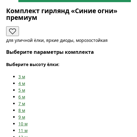
Комплект гирлянд «Синие огни»
премиум
для уличной ёлки, яркие диоды, морозостойкая
Выберите параметры комплекта
Выберите высоту ёлки:
3
м
4
м
5
м
6
м
7
м
8
м
9
м
10
м
11
м