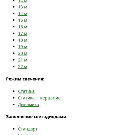
12
м
13
м
14
м
15
м
16
м
17
м
18
м
19
м
20
м
21
м
22
м
Режим свечения:
Статика
Статика + мерцание
Динамика
Заполнение светодиодами:
Стандарт