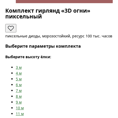
Комплект гирлянд «3D огни»
пиксельный
пиксельные диоды, морозостойкий, ресурс 100 тыс. часов
Выберите параметры комплекта
Выберите высоту ёлки:
3
м
4
м
5
м
6
м
7
м
8
м
9
м
10
м
11
м