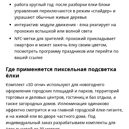
работа круглый год: после разборки ёлки блоки
управления переключаются в режим «спайдер» и
украшают обычные живые деревья
интерактив: модули движения - ёлка реагирует на
прохожих вспышкой или волной света
NFC-метки для зрителей: прохожий прикладывает
смартфон и может зажечь ёлку своим цветом,
посмотреть программу праздников или перейти по
вашей ссылке
Где применяется пиксельная подсветка
ёлки
Комплект «3D огни» используют для новогоднего
оформления городских площадей и парков, территорий
торговых и деловых центров, гостиниц и баз отдыха, а
также загородных домов. Иллюминация одинаково
эффектно смотрится и на главной городской ёлке-гиганте,
и на живой ели во дворе частного дома. Под
индивидуальный заказ разрабатываем комплекты для
ёлок высотой до 30 метров.