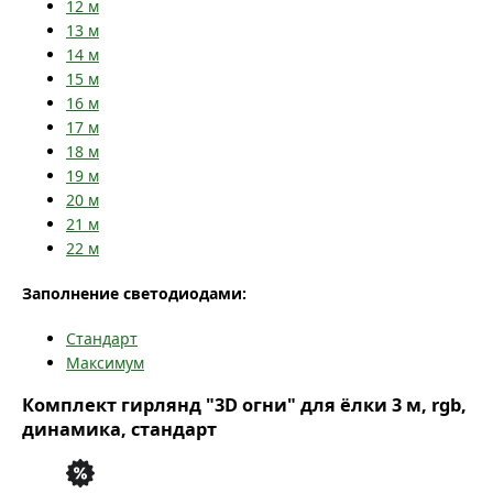
12
м
13
м
14
м
15
м
16
м
17
м
18
м
19
м
20
м
21
м
22
м
Заполнение светодиодами:
Стандарт
Максимум
Комплект гирлянд "3D огни" для ёлки 3 м, rgb,
динамика, стандарт