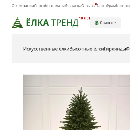
О компании
Способы оплаты
Доставка
Отзывы
Партнёрам
Контак
10 ЛЕТ
ЁЛКА
ТРЕНД
Брянск
Искусственные ёлки
Высотные ёлки
Гирлянды
Ф