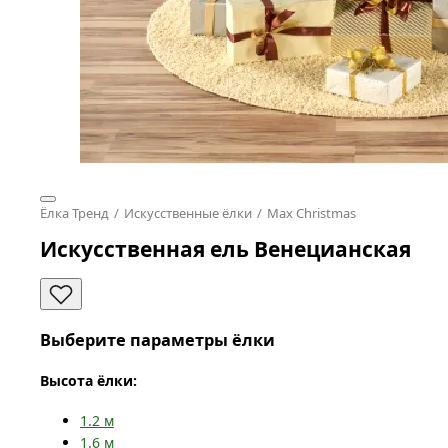
Ёлка Тренд
Искусственные ёлки
Max Christmas
Искусственная ель Венецианская
Выберите параметры ёлки
Высота ёлки:
1.2
м
1.6
м