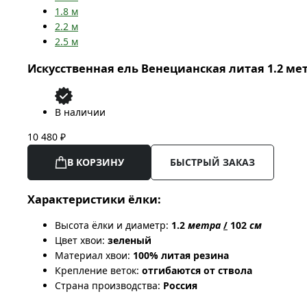
1.8
м
2.2
м
2.5
м
Искусственная ель Венецианская литая 1.2 ме
В наличии
10 480 ₽
В КОРЗИНУ
БЫСТРЫЙ ЗАКАЗ
Характеристики ёлки:
Высота ёлки и диаметр:
1.2
метра
/
102
см
Цвет хвои:
зеленый
Материал хвои:
100% литая резина
Крепление веток:
отгибаются от ствола
Страна производства:
Россия