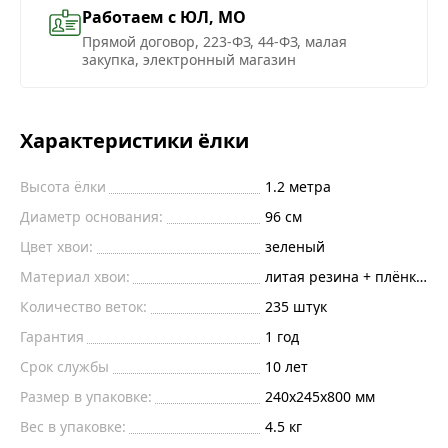
Работаем с ЮЛ, МО
Прямой договор, 223-ФЗ, 44-ФЗ, малая
закупка, электронный магазин
Характеристики ёлки
Высота ёлки
1.2
метра
Диаметр основания:
96
см
Цвет хвои:
зеленый
Материал хвои:
литая резина + плёнка пв
Количество веток:
235
штук
Гарантия
1 год
Срок службы
10 лет
Размер в упаковке:
240х245х800 мм
Вес в упаковке:
4.5 кг