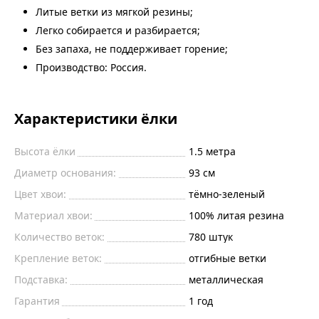
Литые ветки из мягкой резины;
Легко собирается и разбирается;
Без запаха, не поддерживает горение;
Производство: Россия.
Характеристики ёлки
Высота ёлки
1.5
метра
Диаметр основания:
93
см
Цвет хвои:
тёмно-зеленый
Материал хвои:
100% литая резина
Количество веток:
780
штук
Крепление веток:
отгибные ветки
Подставка:
металлическая
Гарантия
1 год