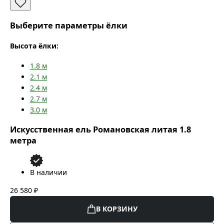
Выберите параметры ёлки
Высота ёлки:
1.8
м
2.1
м
2.4
м
2.7
м
3.0
м
Искусственная ель Романовская литая 1.8
метра
В наличии
26 580 ₽
В КОРЗИНУ