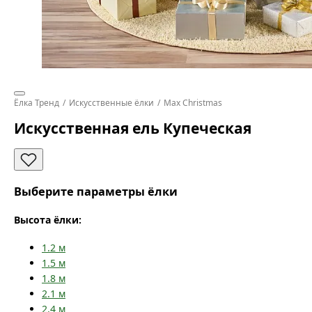
Ёлка Тренд
Искусственные ёлки
Max Christmas
Искусственная ель Купеческая
Выберите параметры ёлки
Высота ёлки:
1.2
м
1.5
м
1.8
м
2.1
м
2.4
м