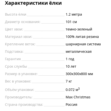
Характеристики ёлки
Высота ёлки
1.2
метра
Диаметр основания:
101
см
Цвет хвои:
темно-зеленый
Материал хвои:
100% литая резина
Крепление веток:
шарнирная система
Подставка:
металлическая
Гарантия
1 год
Срок службы
10 лет
Размер в упаковке:
300х300х800 мм
Вес в упаковке:
7 кг
3
Объём упаковки:
0.072 м
Производитель:
Max Christmas
Страна производства:
Россия