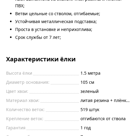
ПВХ;
Ветви цельные со стволом, отгибаемые;
Устойчивая металлическая подставка;
Проста в установке и неприхотлива;
Срок службы от 7 лет;
Характеристики ёлки
Высота ёлки
1.5
метра
Диаметр основания:
105
см
Цвет хвои:
зеленый
Материал хвои:
литая резина + плёнка пв
Количество веток:
519
штук
Крепление веток:
отгибаются от ствола
Гарантия
1 год