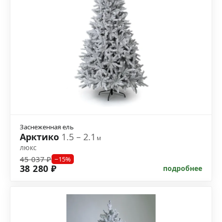
Заснеженная ель
Арктико
1.5 – 2.1
м
люкс
45 037 ₽
−15%
38 280 ₽
подробнее