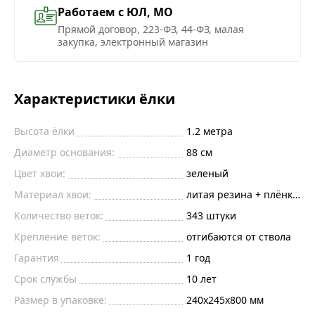
Работаем с ЮЛ, МО
Прямой договор, 223-ФЗ, 44-ФЗ, малая
закупка, электронный магазин
Характеристики ёлки
Высота ёлки
1.2
метра
Диаметр основания:
88
см
Цвет хвои:
зеленый
Материал хвои:
литая резина + плёнка пв
Количество веток:
343
штуки
Крепление веток:
отгибаются от ствола
Гарантия
1 год
Срок службы
10 лет
Размер в упаковке:
240х245х800 мм