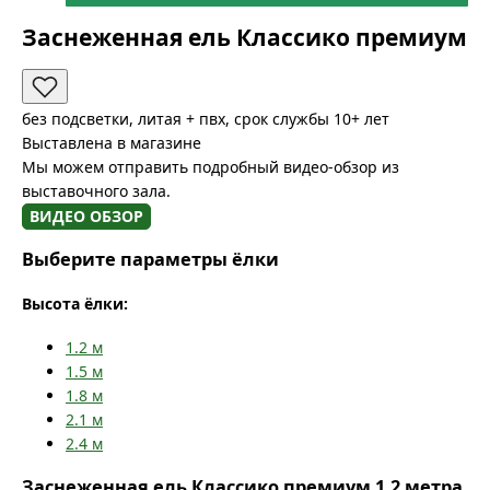
Заснеженная ель Классико премиум
без подсветки, литая + пвх, срок службы 10+ лет
Выставлена в магазине
Мы можем отправить подробный видео-обзор из
выставочного зала.
ВИДЕО ОБЗОР
Выберите параметры ёлки
Высота ёлки:
1.2
м
1.5
м
1.8
м
2.1
м
2.4
м
Заснеженная ель Классико премиум 1.2 метра