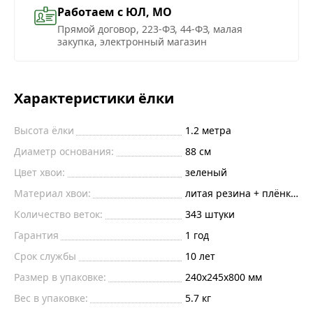
Работаем с ЮЛ, МО
Прямой договор, 223-ФЗ, 44-ФЗ, малая
закупка, электронный магазин
Характеристики ёлки
Высота ёлки
1.2
метра
Диаметр основания:
88
см
Цвет хвои:
зеленый
Материал хвои:
литая резина + плёнка пв
Количество веток:
343
штуки
Гарантия
1 год
Срок службы
10 лет
Размер в упаковке:
240х245х800 мм
Вес в упаковке:
5.7 кг