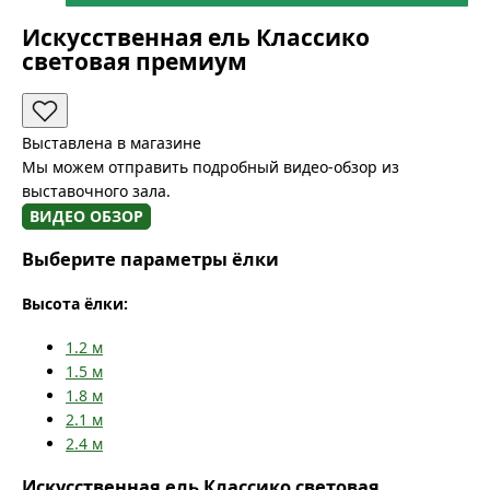
Искусственная ель Классико
световая премиум
Выставлена в магазине
Мы можем отправить подробный видео-обзор из
выставочного зала.
ВИДЕО ОБЗОР
Выберите параметры ёлки
Высота ёлки:
1.2
м
1.5
м
1.8
м
2.1
м
2.4
м
Искусственная ель Классико световая