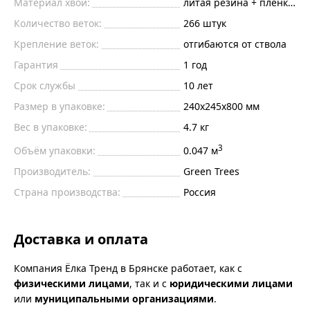
Материал хвои:
литая резина + плёнка пв
Количество веток:
266
штук
Крепление веток:
отгибаются от ствола
Гарантия
1 год
Срок службы
10 лет
Размер в упаковке:
240х245х800 мм
Вес в упаковке:
4.7 кг
3
Объём упаковки:
0.047 м
Производитель:
Green Trees
Страна производства:
Россия
Доставка и оплата
Компания Ёлка Тренд в Брянске работает, как с
физическими лицами
, так и с
юридическими лицами
или
муниципальными организациями
.