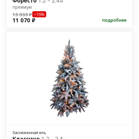
Форесто
1.2 – 2.4
м
премиум
13 033 ₽
−15%
11 070 ₽
подробнее
Заснеженная ель
Классико
1.2 – 2.4