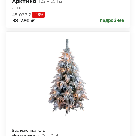
Арктико
1.5 – 2.1
м
люкс
45 037 ₽
−15%
38 280 ₽
подробнее
Заснеженная ель