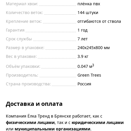
Материал хвои:
плёнка пвх
Количество веток:
144
штуки
Крепление веток:
отгибаются от ствола
Гарантия
1 год
Срок службы
7 лет
Размер в упаковке:
240х245х800 мм
Вес в упаковке:
3.9 кг
3
Объём упаковки:
0.047 м
Производитель:
Green Trees
Страна производства:
Россия
Доставка и оплата
Компания Ёлка Тренд в Брянске работает, как с
физическими лицами
, так и с
юридическими лицами
или
муниципальными организациями
.