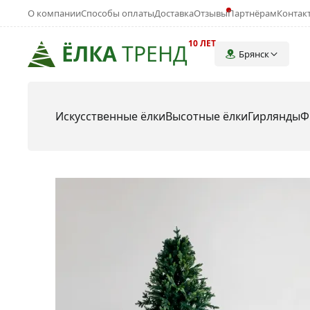
О компании
Способы оплаты
Доставка
Отзывы
Партнёрам
Контак
10 ЛЕТ
ЁЛКА
ТРЕНД
Брянск
Искусственные ёлки
Высотные ёлки
Гирлянды
Ф