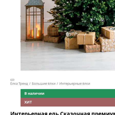
Ёлка Тренд
Большие ёлки
Интерьерные ёлки
В наличии
ХИТ
Интерьерная ель Сказочная премиу