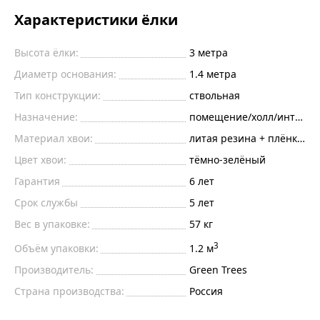
Характеристики ёлки
Высота ёлки:
3
метра
Диаметр основания:
1.4
метра
Тип конструкции:
ствольная
Назначение:
помещение/холл/интерье
Материал хвои:
литая резина + плёнка пв
Цвет хвои:
тёмно-зелёный
Гарантия
6 лет
Срок службы
5 лет
Вес в упаковке:
57 кг
3
Объём упаковки:
1.2 м
Производитель:
Green Trees
Страна производства:
Россия