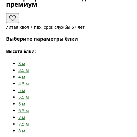
премиум
литая хвоя + пвх, срок службы 5+ лет
Выберите параметры ёлки
Высота ёлки:
3
м
3.5
м
4
м
4.5
м
5
м
5.5
м
6
м
6.5
м
7
м
7.5
м
8
м