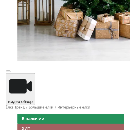
видео обзор
Ёлка Тренд
Большие ёлки
Интерьерные ёлки
В наличии
ХИТ