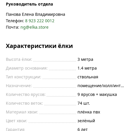
Руководитель отдела
Панова Елена Владимировна
Телефон:
8 923 222 0012
Почта:
ng@elka.store
Характеристики ёлки
Высота ёлки:
3
метра
Диаметр основания:
1.4
метра
Тип конструкции:
ствольная
Назначение:
помещение/холл/интерье
Количество ярусов:
9 ярусов + макушка
Количество веток:
74
шт.
Материал хвои:
плёнка пвх
Цвет хвои:
зелёный
Гарантия
6 лет