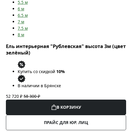
5.5
м
6
м
6.5
м
7
м
7.5
м
8
м
Ель интерьерная "Рублевская" высота 3м (цвет
зелёный)
Купить со скидкой
10%
В наличии в Брянске
52 720 ₽
58 300 ₽
В КОРЗИНУ
ПРАЙС ДЛЯ ЮР. ЛИЦ