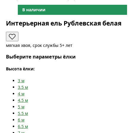
В наличии
Интерьерная ель Рублевская белая
мягкая хвоя, срок службы 5+ лет
Выберите параметры ёлки
Высота ёлки:
3
м
3.5
м
4
м
4.5
м
5
м
5.5
м
6
м
6.5
м
7
м