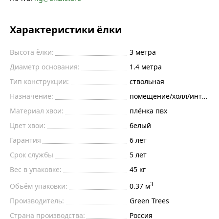
Характеристики ёлки
Высота ёлки:
3
метра
Диаметр основания:
1.4
метра
Тип конструкции:
ствольная
Назначение:
помещение/холл/интерье
Материал хвои:
плёнка пвх
Цвет хвои:
белый
Гарантия
6 лет
Срок службы
5 лет
Вес в упаковке:
45 кг
3
Объём упаковки:
0.37 м
Производитель:
Green Trees
Страна производства:
Россия