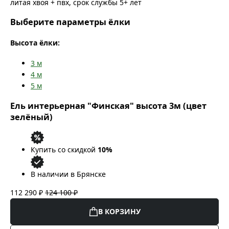
литая хвоя + пвх, срок службы 5+ лет
Выберите параметры ёлки
Высота ёлки:
3
м
4
м
5
м
Ель интерьерная "Финская" высота 3м (цвет
зелёный)
Купить со скидкой
10%
В наличии в Брянске
112 290 ₽
124 100 ₽
В КОРЗИНУ