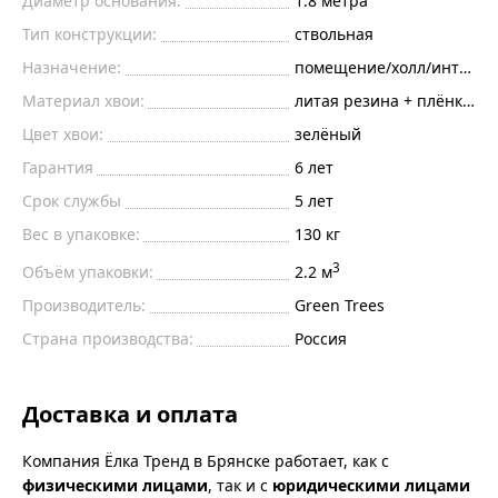
Диаметр основания:
1.8
метра
Тип конструкции:
ствольная
Назначение:
помещение/холл/интерье
Материал хвои:
литая резина + плёнка пв
Цвет хвои:
зелёный
Гарантия
6 лет
Срок службы
5 лет
Вес в упаковке:
130 кг
3
Объём упаковки:
2.2 м
Производитель:
Green Trees
Страна производства:
Россия
Доставка и оплата
Компания Ёлка Тренд в Брянске работает, как с
физическими лицами
, так и с
юридическими лицами